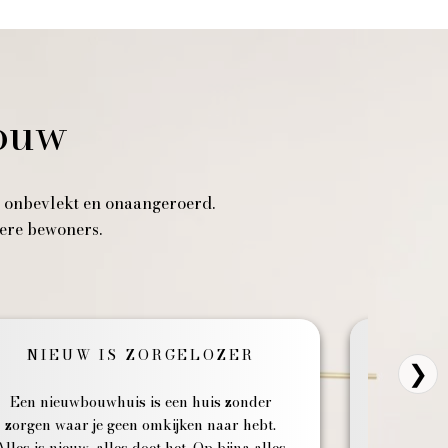
bouw
u, onbevlekt en onaangeroerd.
dere bewoners.
NIEUW IS ZORGELOZER
N
❯
Een nieuwbouwhuis is een huis zonder
Nieuwbou
zorgen waar je geen omkijken naar hebt.
met een p