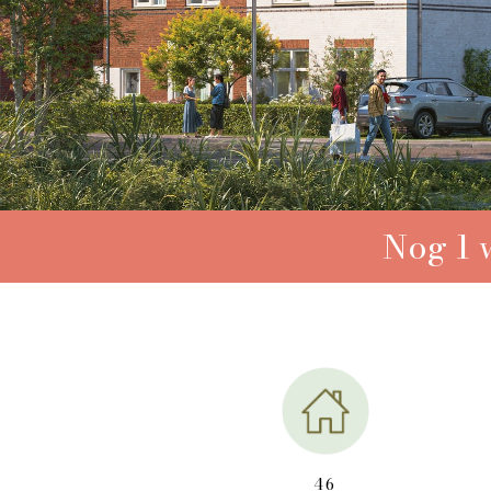
Nog 1 
46